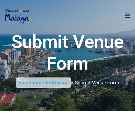
Submit Venue
Form
VacacionesEnMálaga
> Submit Venue Form