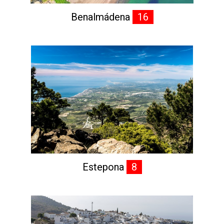
Benalmádena
16
Estepona
8