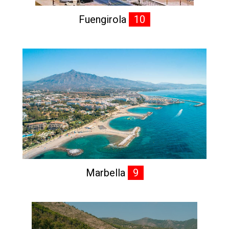
Fuengirola
10
Marbella
9