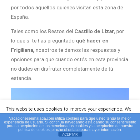
por todos aquellos quienes visitan esta zona de
España.
Tales como los Restos del
Castillo de Lizar
, por
lo que si te has preguntado
qué hacer en
Frigiliana,
nosotros te damos las respuestas y
opciones para que cuando estés en esta provincia
no dudes en disfrutar completamente de tú
estancia.
This website uses cookies to improve your experience. We'll
assume you're ok with this, but you can opt-out if you wish.
Vacacionesenmalaga.com utiliza cookies para que usted tenga la mejor
experiencia de usuario. Si continúa navegando está dando su consentimiento
para la aceptación de las mencionadas cookies y la aceptación de nuestra
Cookie settings
política de cookies
, pinche el enlace para mayor información.
ACCEPT
ACEPTAR