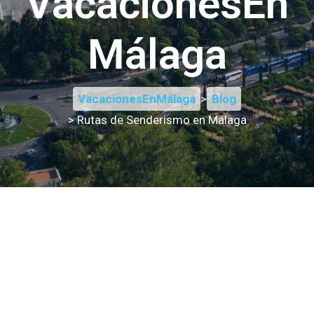
VacacionesEn
Málaga
VacacionesEnMálaga
>
Blog
> Rutas de Senderismo en Málaga