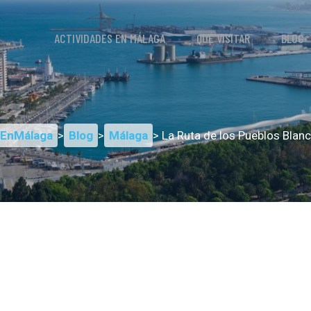
ACTIVIDADES EN MÁLAGA
QUÉ VISITAR
BLOG
sEnMálaga
>
Blog
>
Málaga
> La Ruta de los Pueblos Blan