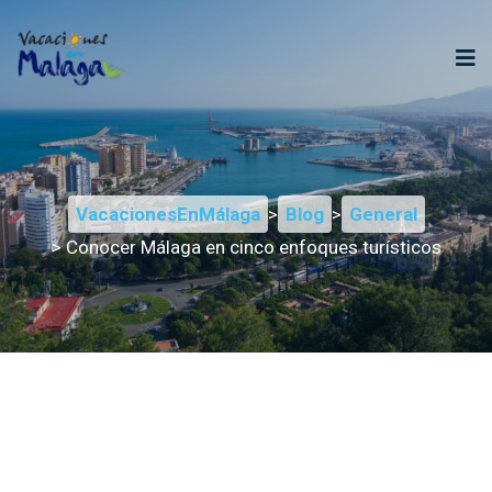
VacacionesEnMálaga
>
Blog
>
General
> Conocer Málaga en cinco enfoques turísticos