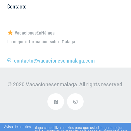
Contacto
VacacionesEnMálaga
La mejor información sobre Málaga
contacto@vacacionesenmalaga.com
© 2020 Vacacionesenmalaga. All rights reserved.
Aviso de cookies
Vacacionesenmalaga.com utiliza cookies para que usted tenga la mejor
Privacy & Cookies Policy