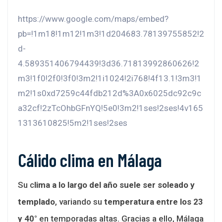
https://www.google.com/maps/embed?
pb=!1m18!1m12!1m3!1d204683.78139755852!2
d-
4.589351406794439!3d36.71813992860626!2
m3!1f0!2f0!3f0!3m2!1i1024!2i768!4f13.1!3m3!1
m2!1s0xd7259c44fdb212d%3A0x6025dc92c9c
a32cf!2zTcOhbGFnYQ!5e0!3m2!1ses!2ses!4v165
1313610825!5m2!1ses!2ses
Cálido clima en Málaga
Su c
lima a lo largo del año suele ser soleado y
templado
, variando su
temperatura entre los 23
y 40°
en temporadas altas. Gracias a ello, Málaga