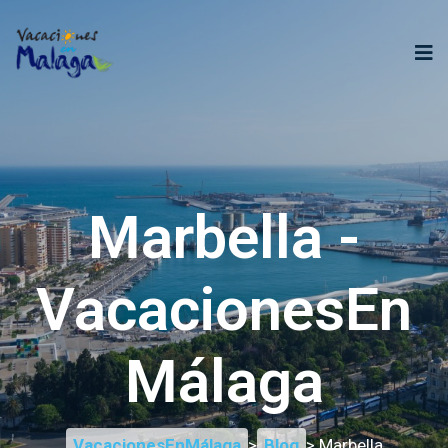
Marbella -
VacacionesEn
Málaga
VacacionesEnMálaga
>
Blog
> Marbella