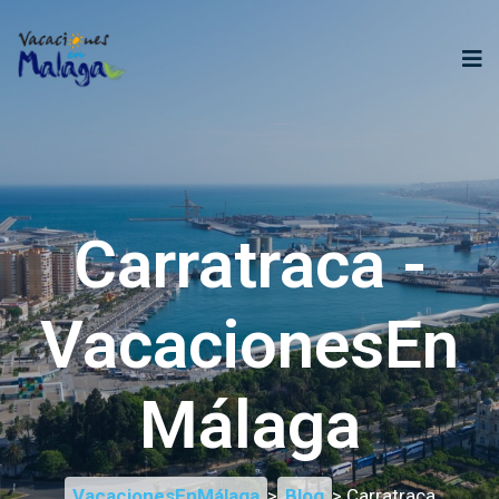
Carratraca -
VacacionesEn
Málaga
VacacionesEnMálaga
>
Blog
> Carratraca