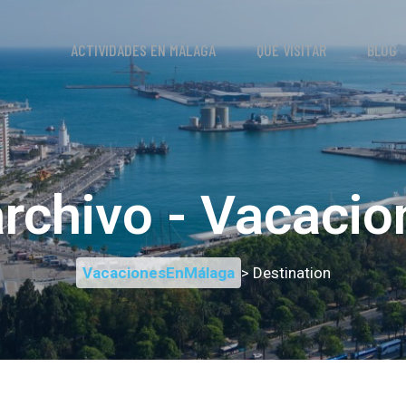
ACTIVIDADES EN MÁLAGA
QUÉ VISITAR
BLOG
archivo - Vacac
VacacionesEnMálaga
> Destination