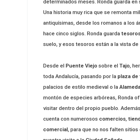
determinados meses. Ronda guarda en s
Una historia muy rica que se remonta mile
antiquísimas, desde los romanos a los ára
hace cinco siglos. Ronda guarda
tesoro
suelo, y esos tesoros están a la vista de
Desde el
Puente Viejo
sobre el
Tajo
, he
toda Andalucía, pasando por la
plaza de
palacios de estilo medieval o la
Alamed
montón de especies arbóreas, Ronda ofre
visitar dentro del propio pueblo. Adem
cuenta con numerosos
comercios
,
tien
comercial
, para que no nos falten sitio
nuestra visita a la
Ciudad Soñada.