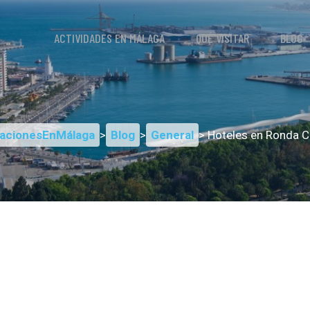
ACTIVIDADES EN MÁLAGA
QUÉ VISITAR
BLOG
acionesEnMálaga
>
Blog
>
General
> Hoteles en Ronda C