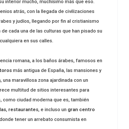
u interior mucho, muchísimo más que eso.
nios atrás, con la llegada de civilizaciones
bes y judíos, llegando por fin al cristianismo
s
de cada una de las culturas que han pisado su
 cualquiera en sus calles.
rencia romana, a los baños árabes, famosos en
 toros
más antigua de España, las mansiones y
a
, una maravillosa zona ajardinada con un
ce multitud de sitios interesantes para
ás, como ciudad moderna que es, también
das
,
restaurantes
, e incluso un
gran centro
s donde tener un arrebato consumista en