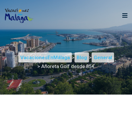
VacacionesEnMálaga
>
Blog
>
General
> Añoreta Golf desde 85€