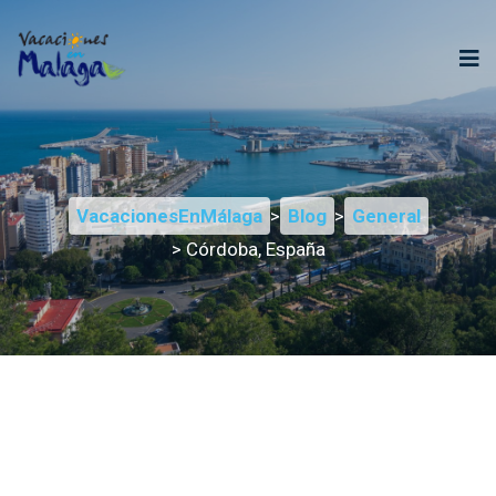
VacacionesEnMálaga
>
Blog
>
General
> Córdoba, España