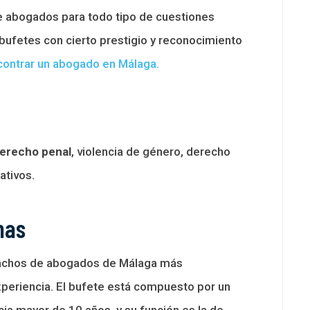
e abogados para todo tipo de cuestiones
bufetes con cierto prestigio y reconocimiento
contrar un abogado en Málaga.
erecho penal
, violencia de género, derecho
ativos.
mas
achos de abogados de Málaga más
periencia. El bufete está compuesto por un
a mayor de 10 años, y su función es la de