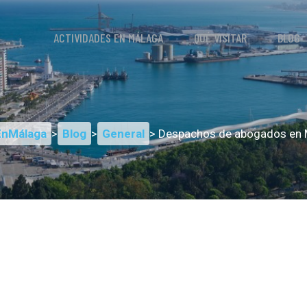
ACTIVIDADES EN MÁLAGA
QUÉ VISITAR
BLOG
EnMálaga
>
Blog
>
General
> Despachos de abogados en 