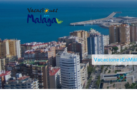
VacacionesEnMál