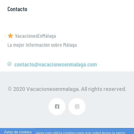
Contacto
VacacionesEnMálaga
La mejor información sobre Málaga
contacto@vacacionesenmalaga.com
© 2020 Vacacionesenmalaga. All rights reserved.
Aviso de cookies
Vacacionesenmalaga.com utiliza cookies para que usted tenga la mejor
Privacy & Cookies Policy