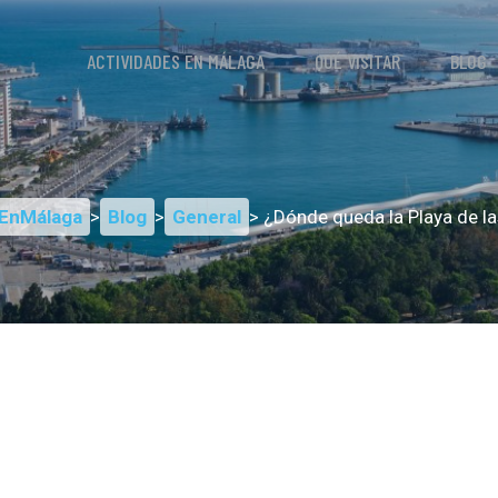
ACTIVIDADES EN MÁLAGA
QUÉ VISITAR
BLOG
EnMálaga
>
Blog
>
General
> ¿Dónde queda la Playa de l