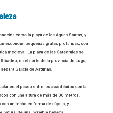
raleza
nocida como la playa de las Aguas Santas, y
que esconden pequeñas grutas profundas, con
ica medieval. La playa de las Catedrales se
e
Ribadeo
, en el norte de la provincia de
Lugo
,
e separa Galicia de Asturias.
cular es el paseo entre los
acantilados
con la
arcos con una altura de más de 30 metros,
s
con un techo en forma de cúpula, y
 natural de una increíble belleza.