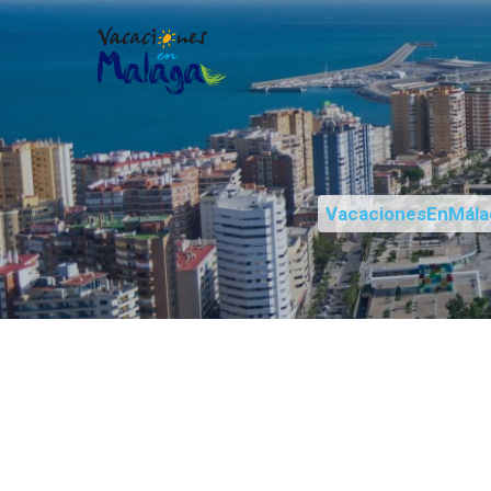
VacacionesEnMála