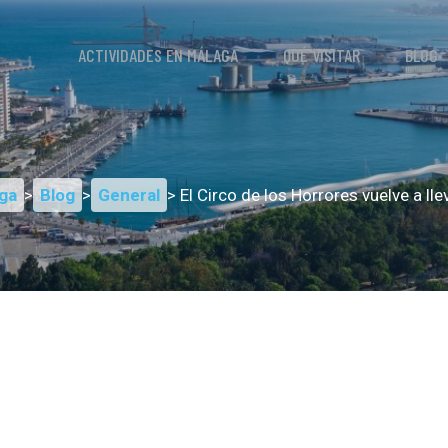
ACTIVIDADES EN MÁLAGA
QUÉ VISITAR
BLOG
ga
>
Blog
>
General
> El Circo de los Horrores vuelve a ll