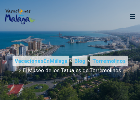
VacacionesEnMálaga
>
Blog
>
Torremolinos
> El Museo de los Tatuajes de Torremolinos