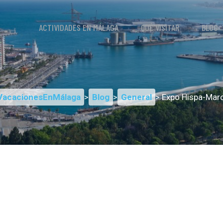
ACTIVIDADES EN MÁLAGA
QUÉ VISITAR
BLOG
VacacionesEnMálaga
>
Blog
>
General
> Expo Hispa-Mar