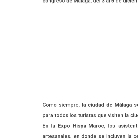
congreso de Málaga, del 3 al 6 de dicie
Como siempre,
la ciudad de Málaga
se
para todos los turistas que visiten la c
En la
Expo Hispa-Maroc
, los asisten
artesanales, en donde se incluyen la c