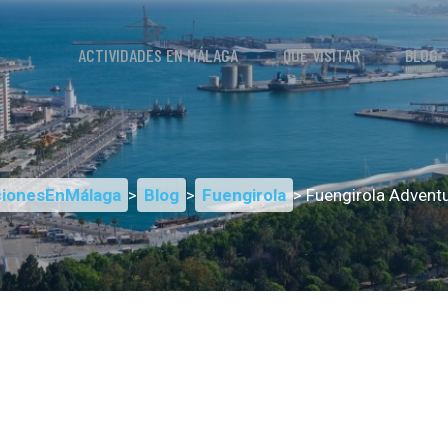
ACTIVIDADES EN MÁLAGA
QUÉ VISITAR
BLOG
ionesEnMálaga
>
Blog
>
Fuengirola
> Fuengirola Advent