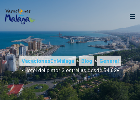
VacacionesEnMálaga
>
Blog
>
General
> Hotel del pintor 3 estrellas desde 54,62€