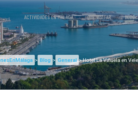
ACTIVIDADES EN MÁLAGA
QUÉ VISITAR
BLOG
onesEnMálaga
>
Blog
>
General
> Hotel La Viñuela en Vel