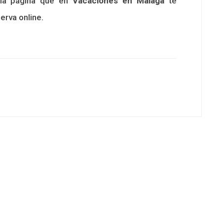
 la página que en
Vacaciones en Málaga
te
erva online.