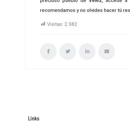
precioso pueblo de
Velez
, accede a
recomendamos y no olvides hacer tú res
Visitas:
2.382
Links