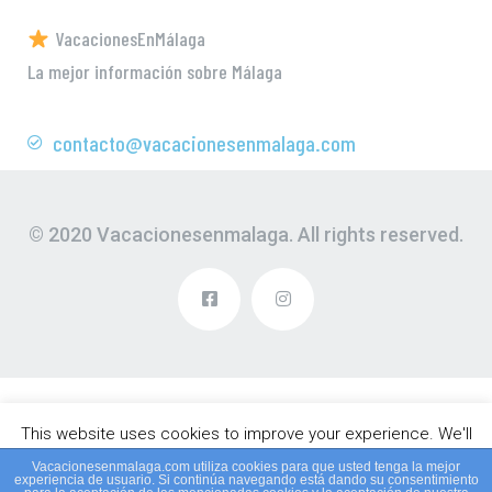
VacacionesEnMálaga
La mejor información sobre Málaga
contacto@vacacionesenmalaga.com
© 2020 Vacacionesenmalaga. All rights reserved.
This website uses cookies to improve your experience. We'll
assume you're ok with this, but you can opt-out if you wish.
Vacacionesenmalaga.com utiliza cookies para que usted tenga la mejor
experiencia de usuario. Si continúa navegando está dando su consentimiento