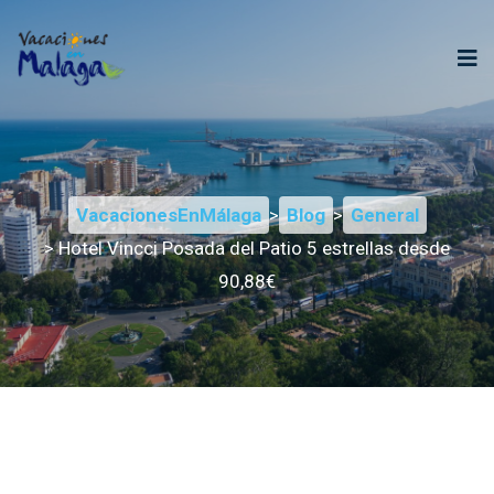
VacacionesEnMálaga
>
Blog
>
General
> Hotel Vincci Posada del Patio 5 estrellas desde
90,88€