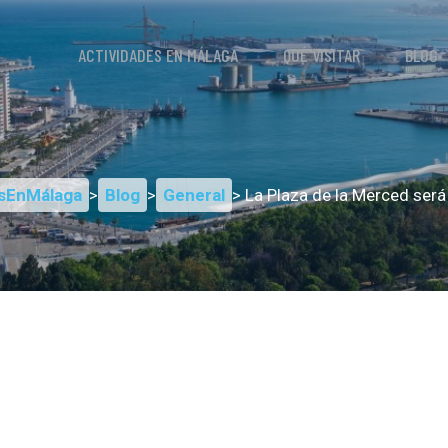
ACTIVIDADES EN MÁLAGA
QUÉ VISITAR
BLOG
sEnMálaga
>
Blog
>
General
> La Plaza de la Merced ser