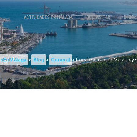
ACTIVIDADES EN MÁLAGA
QUÉ VISITAR
BLOG
esEnMálaga
>
Blog
>
General
> Localización de Málaga y s