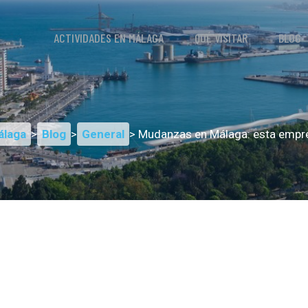
ACTIVIDADES EN MÁLAGA
QUÉ VISITAR
BLOG
álaga
>
Blog
>
General
> Mudanzas en Málaga: esta empres