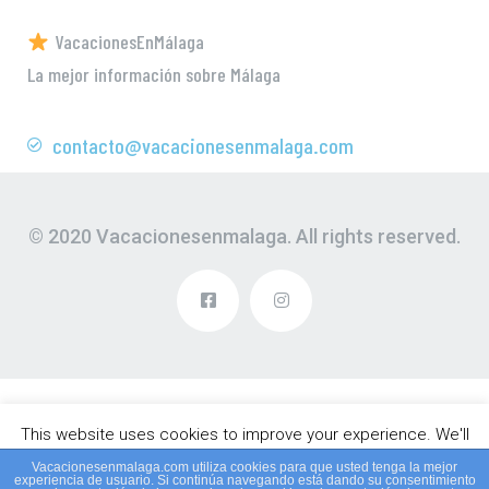
VacacionesEnMálaga
La mejor información sobre Málaga
contacto@vacacionesenmalaga.com
© 2020 Vacacionesenmalaga. All rights reserved.
This website uses cookies to improve your experience. We'll
assume you're ok with this, but you can opt-out if you wish.
Vacacionesenmalaga.com utiliza cookies para que usted tenga la mejor
experiencia de usuario. Si continúa navegando está dando su consentimiento