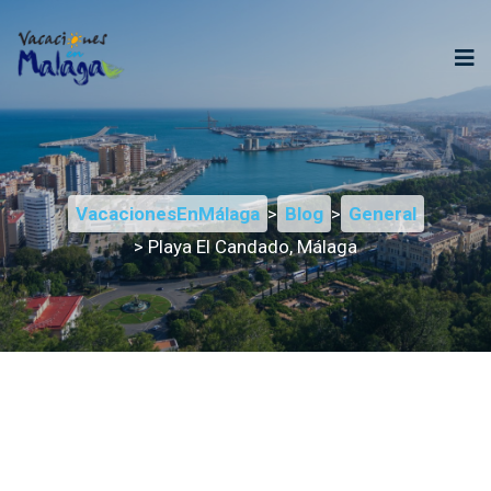
VacacionesEnMálaga
>
Blog
>
General
> Playa El Candado, Málaga