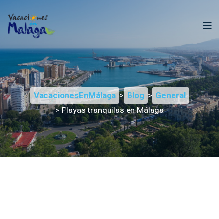
VacacionesEnMálaga
>
Blog
>
General
> Playas tranquilas en Málaga