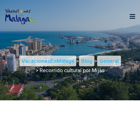
VacacionesEnMálaga
>
Blog
>
General
> Recorrido cultural por Mijas