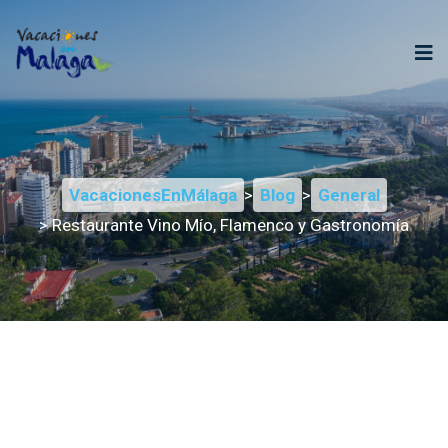
VacacionesEnMálaga
>
Blog
>
General
> Restaurante Vino Mío, Flamenco y Gastronomía