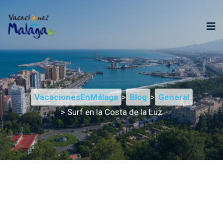
VacacionesEnMálaga
>
Blog
>
General
> Surf en la Costa de la Luz