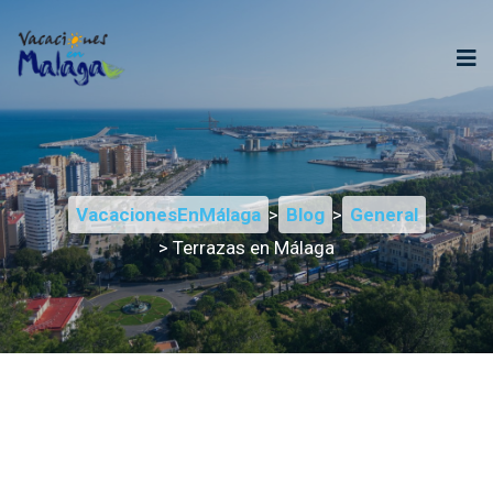
VacacionesEnMálaga
>
Blog
>
General
> Terrazas en Málaga