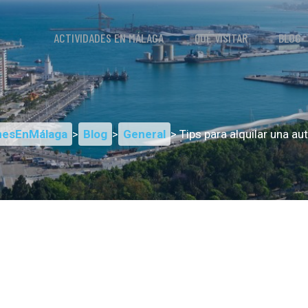
ACTIVIDADES EN MÁLAGA
QUÉ VISITAR
BLOG
nesEnMálaga
>
Blog
>
General
> Tips para alquilar una a