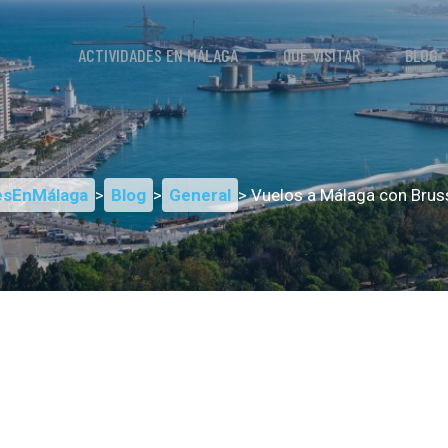
ACTIVIDADES EN MÁLAGA
QUÉ VISITAR
BLOG
esEnMálaga
>
Blog
>
General
> Vuelos a Málaga con Bruss