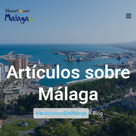
Artículos sobre
Málaga
VacacionesEnMálaga
> Blog