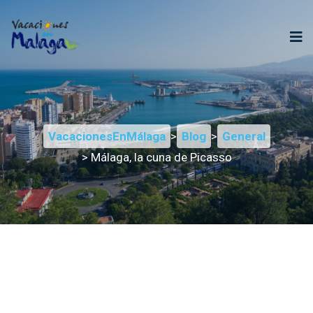
VacacionesEnMálaga
>
Blog
>
General
> Málaga, la cuna de Picasso