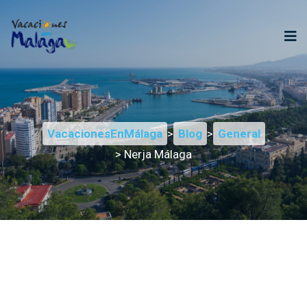
VacacionesEnMálaga
>
Blog
>
General
> Nerja Málaga