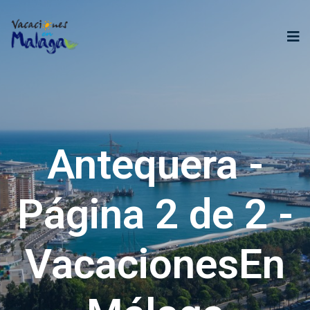
Antequera -
Página 2 de 2 -
VacacionesEn