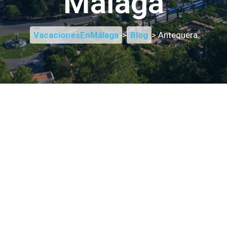
Málaga
VacacionesEnMálaga
>
Blog
> Antequera