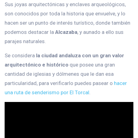
Sus joyas arquitectónicas y enclaves arqueológicos,
son conocidos por toda la historia que envuelve, y lo
hacen ser un punto de interés turístico, donde también
podemos destacar la
Alcazaba
, y aunado a ello sus
parajes naturales.
Se considera
la ciudad andaluza con un gran valor
arquitectónico e histórico
que posee una gran
cantidad de iglesias y dólmenes que le dan esa
particularidad, para verificarlo puedes pasear o
hacer
una ruta de senderismo por El Torcal
.